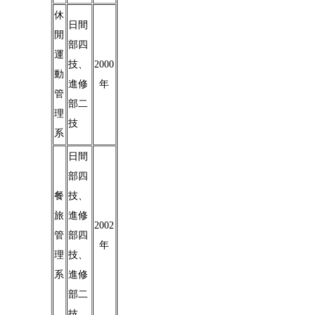
休
日間
閒
部四
運
技、
2000
動
進修
年
管
部二
理
技
系
日間
部四
餐
技、
旅
進修
2002
管
部四
年
理
技、
系
進修
部二
技