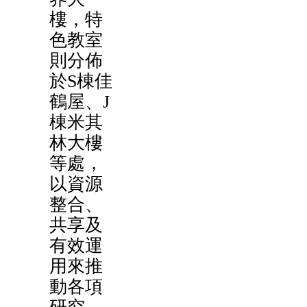
樓，特
色教室
則分佈
於S棟佳
鶴屋、J
棟米其
林大樓
等處，
以資源
整合、
共享及
有效運
用來推
動各項