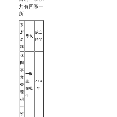
共有四系一
所
系
所
成立
學制
名
時間
稱
休
閒
事
一般
業
生、
2004
管
在職
年
理
生
碩
士
班