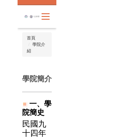
跳
到
主
要
內
容
首頁
區
學院介
紹
學院簡介
一、
學
院簡史
民國九
十四年