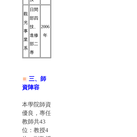
日間
觀
部四
光
技、
2006
事
進修
年
業
部二
系
專
三、師
資陣容
本學院師資
優良，專任
教師共43
位：教授4