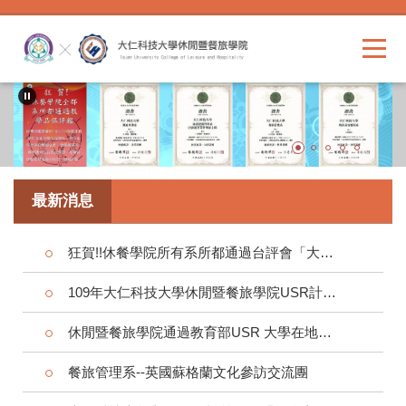
跳
到
主
要
內
容
區
最新消息
狂賀!!休餐學院所有系所都通過台評會「大專校院教學品保服務計畫」
109年大仁科技大學休閒暨餐旅學院USR計畫成果發表會
休閒暨餐旅學院通過教育部USR 大學在地實踐社會責任計畫
餐旅管理系--英國蘇格蘭文化參訪交流團