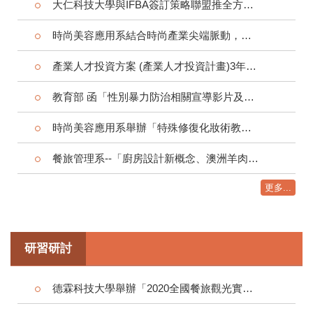
大仁科技大學與IFBA簽訂策略聯盟推全方位國際化
時尚美容應用系結合時尚產業尖端脈動，舉辦「噴槍彩妝設計研習營」
產業人才投資方案 (產業人才投資計畫)3年7萬補助課程
教育部 函「性別暴力防治相關宣導影片及導讀清單」
時尚美容應用系舉辦「特殊修復化妝術教師研習營」
餐旅管理系--「廚房設計新概念、澳洲羊肉半屠體分切與泰國廚藝示範研習會」
更多...
研習研討
德霖科技大學舉辦「2020全國餐旅觀光實務研討會」。